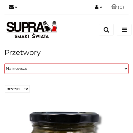
(
0
)
Zaloguj się
Zarejestruj się
Dodaj zgłoszenie
Przetwory
BESTSELLER