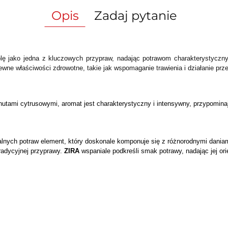
Opis
Zadaj pytanie
rolę jako jedna z kluczowych przypraw, nadając potrawom charakterystycz
wne właściwości zdrowotne, takie jak wspomaganie trawienia i działanie prz
nutami cytrusowymi, aromat jest charakterystyczny i intensywny, przypomina
talnych potraw element, który doskonale komponuje się z różnorodnymi daniam
tradycyjnej przyprawy. 
ZIRA 
wspaniale podkreśli smak potrawy, nadając jej or