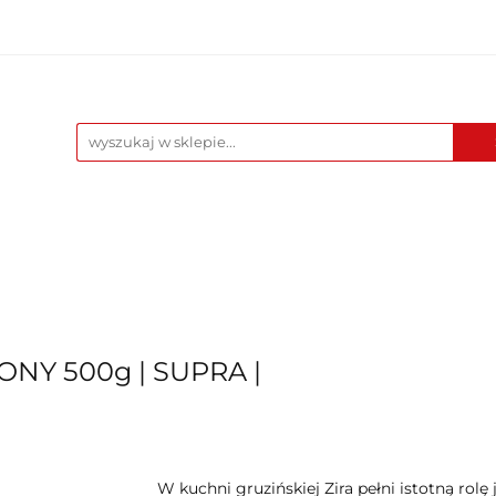
yprawy
Przetwory
Owoce suszone i słodycze
ce suszone i słodycze
Herbaty
ONY 500g | SUPRA |
W kuchni gruzińskiej Zira pełni istotną rol