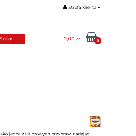
Strefa klienta
Herbaty
Zaloguj się
Zarejestruj się
0,00 zł
0
Dodaj zgłoszenie
ę jako jedna z kluczowych przypraw, nadając