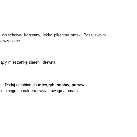
ny orzechowo- korzenny, lekko pikantny smak. Poza swoim
eciwzapalne.
jący mieszankę ziaren i drewna.
i. Dodaj odrobinę do 
mięs
,
ryb
, 
sosów
, 
potraw 
ientalnego charakteru i wyjątkowego aromatu.