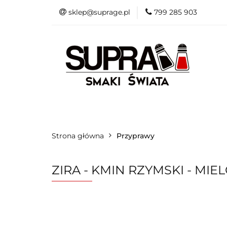
sklep@suprage.pl
799 285 903
Sosy
Prz
Sosy
Przyprawy
Przetwory
Owo
Strona główna
Przyprawy
ZIRA - KMIN RZYMSKI - MIEL