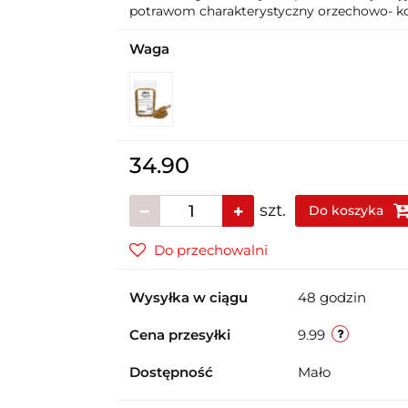
potrawom charakterystyczny orzechowo- ko
Waga
34.90
szt.
Do koszyka
Do przechowalni
Wysyłka w ciągu
48 godzin
Cena przesyłki
9.99
Dostępność
Mało