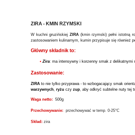
ZIRA - KMIN RZYMSKI
W kuchni gruzińskiej
ZIRA
(kmin rzymski) pełni istotną 
zastosowaniem kulinarnym, kumin przypisuje się również pe
Główny składnik to:
• 
Zira
: ma intensywny i korzenny smak z delikatnymi 
Zastosowanie:
ZIRA
 to nie tylko przyprawa - to wzbogacający smak orien
warzywnych
, 
ryżu
 czy 
zup
, aby odkryć subtelne nuty tej 
Waga netto:
500g
Przechowywanie:
przechowywać w temp. 0-25°C
Skład:
zira