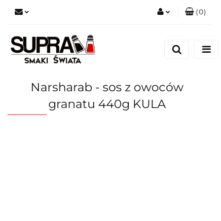
(
0
)
Zaloguj się
Zarejestruj się
Dodaj zgłoszenie
Narsharab - sos z owoców
granatu 440g KULA