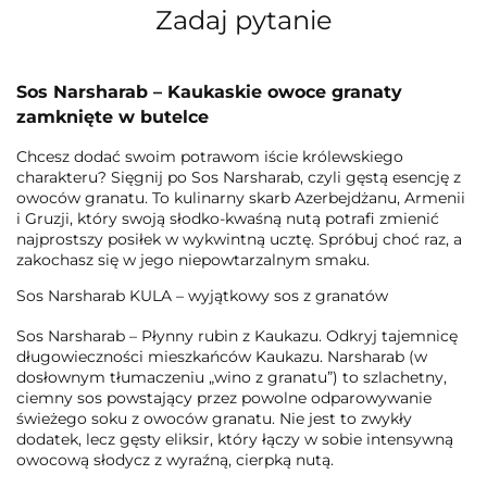
Zadaj pytanie
Sos Narsharab – Kaukaskie owoce granaty
zamknięte w butelce
Chcesz dodać swoim potrawom iście królewskiego
charakteru? Sięgnij po Sos Narsharab, czyli gęstą esencję z
owoców granatu. To kulinarny skarb Azerbejdżanu, Armenii
i Gruzji, który swoją słodko-kwaśną nutą potrafi zmienić
najprostszy posiłek w wykwintną ucztę. Spróbuj choć raz, a
zakochasz się w jego niepowtarzalnym smaku.
Sos Narsharab KULA – wyjątkowy sos z granatów
Sos Narsharab – Płynny rubin z Kaukazu.
Odkryj tajemnicę
długowieczności mieszkańców Kaukazu. Narsharab (w
dosłownym tłumaczeniu „wino z granatu”) to szlachetny,
ciemny sos powstający przez powolne odparowywanie
świeżego soku z owoców granatu. Nie jest to zwykły
dodatek, lecz gęsty eliksir, który łączy w sobie intensywną
owocową słodycz z wyraźną, cierpką nutą.