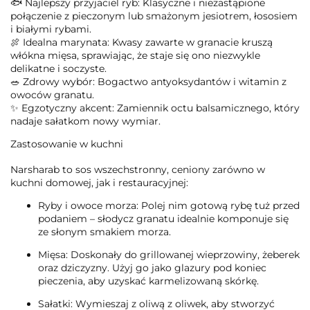
🐟
Najlepszy przyjaciel ryb:
Klasyczne i niezastąpione
połączenie z pieczonym lub smażonym jesiotrem, łososiem
i białymi rybami.
🍖
Idealna marynata:
Kwasy zawarte w granacie kruszą
włókna mięsa, sprawiając, że staje się ono niezwykle
delikatne i soczyste.
🥗
Zdrowy wybór:
Bogactwo antyoksydantów i witamin z
owoców granatu.
✨
Egzotyczny akcent:
Zamiennik octu balsamicznego, który
nadaje sałatkom nowy wymiar.
Zastosowanie w kuchni
Narsharab to sos wszechstronny, ceniony zarówno w
kuchni domowej, jak i restauracyjnej:
Ryby i owoce morza:
Polej nim gotową rybę tuż przed
podaniem – słodycz granatu idealnie komponuje się
ze słonym smakiem morza.
Mięsa:
Doskonały do grillowanej wieprzowiny, żeberek
oraz dziczyzny. Użyj go jako glazury pod koniec
pieczenia, aby uzyskać karmelizowaną skórkę.
Sałatki:
Wymieszaj z oliwą z oliwek, aby stworzyć