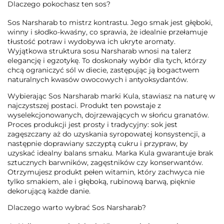
Dlaczego pokochasz ten sos?
Sos Narsharab to mistrz kontrastu. Jego smak jest głęboki,
winny i słodko-kwaśny, co sprawia, że idealnie przełamuje
tłustość potraw i wydobywa ich ukryte aromaty.
Wyjątkowa struktura sosu Narsharab wnosi na talerz
elegancję i egzotykę. To doskonały wybór dla tych, którzy
chcą ograniczyć sól w diecie, zastępując ją bogactwem
naturalnych kwasów owocowych i antyoksydantów.
Wybierając Sos Narsharab marki Kula, stawiasz na naturę w
najczystszej postaci. Produkt ten powstaje z
wyselekcjonowanych, dojrzewających w słońcu granatów.
Proces produkcji jest prosty i tradycyjny: sok jest
zagęszczany aż do uzyskania syropowatej konsystencji, a
następnie doprawiany szczyptą cukru i przypraw, by
uzyskać idealny balans smaku. Marka Kula gwarantuje brak
sztucznych barwników, zagęstników czy konserwantów.
Otrzymujesz produkt pełen witamin, który zachwyca nie
tylko smakiem, ale i głęboką, rubinową barwą, pięknie
dekorującą każde danie.
Dlaczego warto wybrać Sos Narsharab?